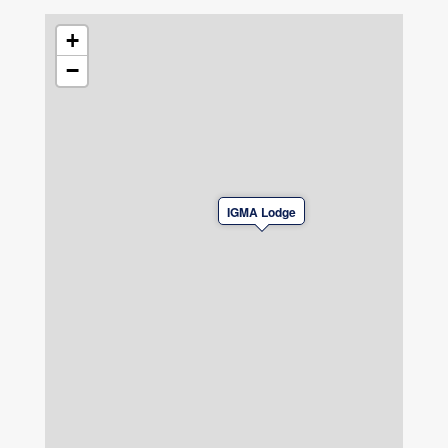
+
−
IGMA Lodge