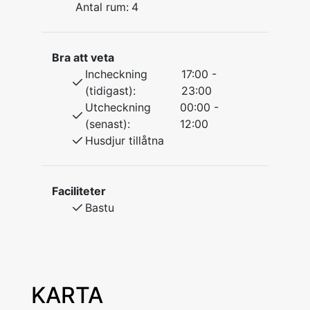
Hundar och katter är välkomna.
Antal rum:
4
Bra att veta
Incheckning
17:00 -
(tidigast):
23:00
Utcheckning
00:00 -
(senast):
12:00
Husdjur tillåtna
Faciliteter
Bastu
KARTA