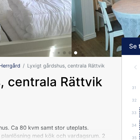
Se 
 Herrgård
Lyxigt gårdshus, centrala Rättvik
, centrala Rättvik
31
32
33
34
hus. Ca 80 kvm samt stor uteplats.
 planlösning med kök och vardagsrum. 2
35