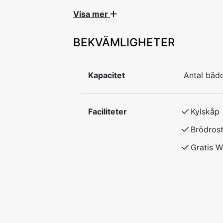
sovrum.
Visa mer
Självhushåll eller Bed & Breakfast (mo
Husdjur ej tillåtna.
BEKVÄMLIGHETER
Gårdshus i centrala Rättvik. Enplanshus
4 bäddar och 2 extrabäddar. Öppen pl
Kapacitet
Antal bädd
med dubbelsäng i det ena och 2 enkelsä
vardagsrummet.
Stort badrum med dusch. Fullt modernt 
Faciliteter
Kylskåp
kaffebryggare, vattenkokare.
Huset är smakfullt inredd. Platt-TV med k
Brödros
Stor uteplats med utemöbler
Gratis W
För allas trevnad är rökning och husdjur e
Självhushåll eller boka till lakan/handdu