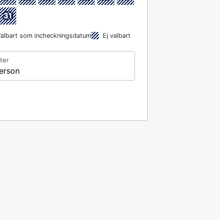
31
albart som incheckningsdatum
Ej valbart
ter
erson