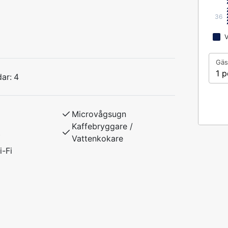
36
t tillägg).
V
. Ca 80 kvm samt stor uteplats.
Gäs
anlösning med kök och vardagsrum. 2 sovrum
1 p
ar:
4
ngar i det andra. Extrabäddar i bäddsoffa i
med spis/ugn, kyl/frys, diskmaskin, micro,
Microvågsugn
Kaffebryggare /
anal 1, 2, 4. Fri WiFi.
t
Vattenkokare
i-Fi
j tillåtet.
kar, slutstädning och frukost.