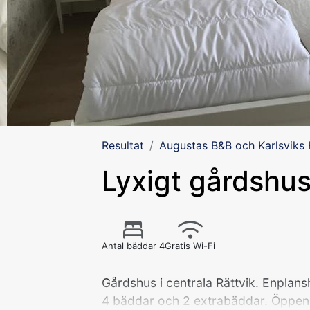
Resultat
Augustas B&B och Karlsviks
Lyxigt gårdshus
Antal bäddar 4
Gratis Wi-Fi
Gårdshus i centrala Rättvik. Enplans
4 bäddar och 2 extrabäddar. Öppen