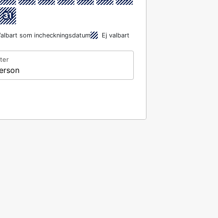
31
albart som incheckningsdatum
Ej valbart
ter
erson