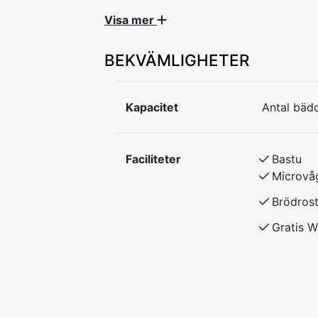
Lakan/handdukar, slutstädning samt 
Visa mer
Husdjur ej tillåtna.
BEKVÄMLIGHETER
Helt renoverad övervåning i centrala Rät
förstklassigt boende och smakfull inredn
Kapacitet
Antal bädd
dusch, bastu och toalett.
Vardagsrum och kök med spis, ugn, kyl 
samt husgeråd.
Faciliteter
Bastu
Stor Balkong med utemöbler. Gratis wifi
Microvå
Lakan/handdukar, slutstädning samt fruk
Plats för upp till 6 personer.
Brödros
4 Bäddar - dubbelsäng och våningssän
Gratis W
Det finns 2st extrabäddar i bäddsoffa.
Husdjur ej tillåtna.