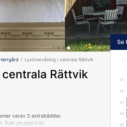
Se 
 Herrgård
Lyxövervåning i centrala Rättvik
 centrala Rättvik
31
32
33
34
rsoner varav 2 extrabäddar.
. Fullt utrustat kök.
35