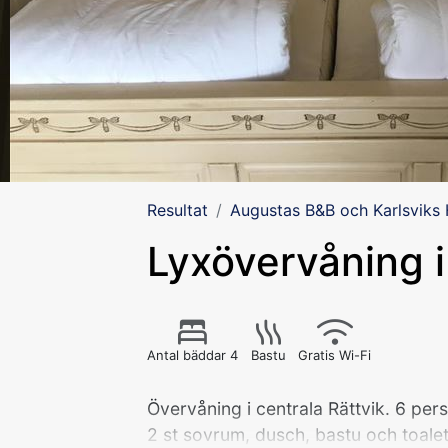
Resultat
Augustas B&B och Karlsviks
Lyxövervåning i
Antal bäddar 4
Bastu
Gratis Wi-Fi
Övervåning i centrala Rättvik. 6 pe
2 st sovrum, dusch, bastu och toalett