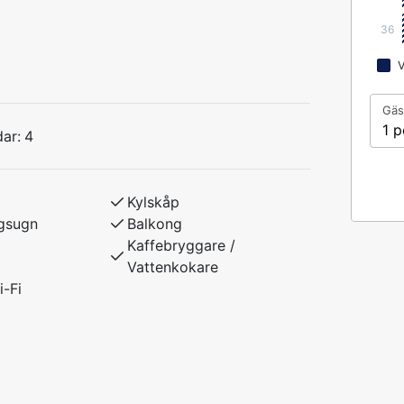
frukost kan bokas som tillval.
36
V
tvik med gård. Gångavstånd till allt. Ett
Gäs
ing lite utöver det vanliga. 2 st sovrum,
1 p
ar:
4
och frys, micro, kaffebryggare, vattenkokare
Kylskåp
.
gsugn
Balkong
ost kan bokas som tillval.
Kaffebryggare /
t
Vattenkokare
g.
i-Fi