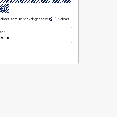
31
albart som incheckningsdatum
Ej valbart
ter
erson