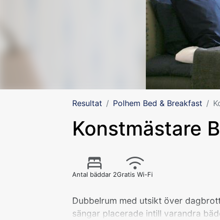
Resultat
Polhem Bed & Breakfast
K
Konstmästare 
Antal bäddar 2
Gratis Wi-Fi
Dubbelrum med utsikt över dagbrotte
sängar placerade intill varandra bä