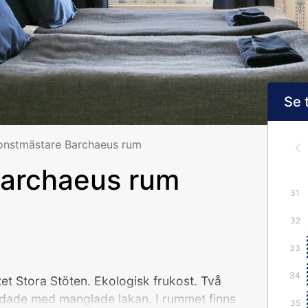
Se 
onstmästare Barchaeus rum
Barchaeus rum
31
32
33
34
t Stora Stöten. Ekologisk frukost. Två
ddade med manglade lakan. I rummet finns
35