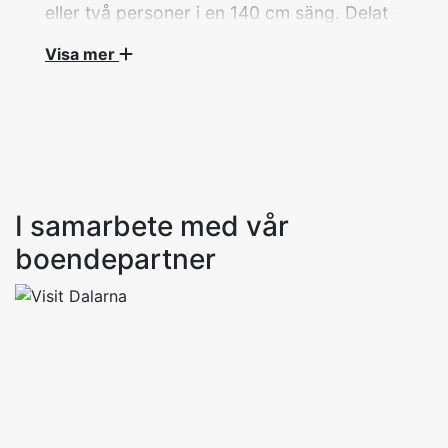
eller två personer i en 140 cm säng. Delat
badrum med två andra rum. Badrummet
Visa mer
har dusch, toa och golvvärme. Det finns
tvål, schampo och hårtork till förfogande.
Frukost, sänglinne och handdukar ingår.
Litet, nyrenoverat rum med plats för en eller
två personer i en 140 cm säng. Delat badrum
med två andra rum. Badrummet har dusch, toa
I samarbete med vår
och golvvärme. Det finns tvål, schampo och
boendepartner
hårtork till förfogande. Frukost, sänglinne och
handdukar ingår.