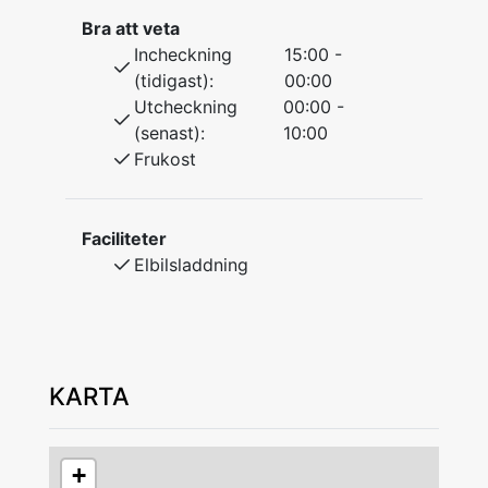
tar du dig enkelt hela vägen in till Ludvika.
Bra att veta
Incheckning
15:00 -
Brunnsvik är en perfekt utgångspunkt för dig
(tidigast):
00:00
som vill uppleva Dalarnas natur, kultur och
Utcheckning
00:00 -
friluftsliv.
(senast):
10:00
Frukost
Faciliteter
Elbilsladdning
KARTA
+