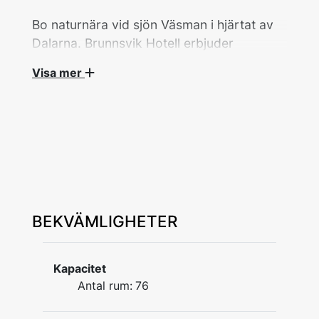
Bo naturnära vid sjön Väsman i hjärtat av
Dalarna. Brunnsvik Hotell erbjuder
bekvämt boende i en lugn och vacker miljö
Visa mer
med närhet till både naturupplevelser,
promenadstråk och Ludvikas utbud av
restauranger, shopping och aktiviteter.
Brunnsvik Hotell ligger vackert beläget vid
sjön Väsman strax utanför Ludvika och
erbjuder 76 nyrenoverade rum i en lugn och
naturnära miljö.
BEKVÄMLIGHETER
Här bor du med egen badplats precis intill
hotellet, fina promenad- och cykelvägar samt
Kapacitet
direkt anslutning till naturen. En etapp av den
Antal rum:
76
historiska Romboleden passerar precis utanför
anläggningen, och via gång- och cykelbanan