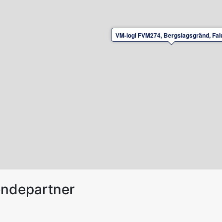
VM-logi FVM274, Bergslagsgränd, Fal
endepartner