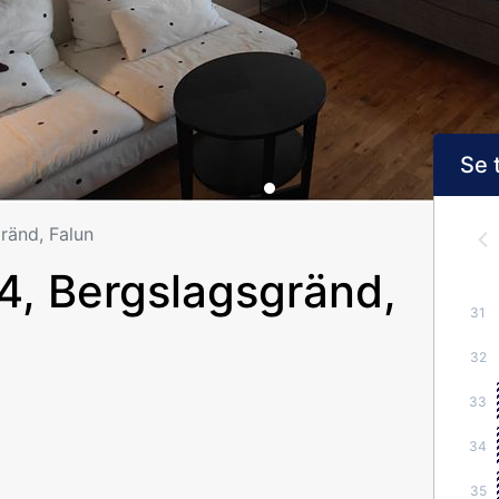
Se 
ränd, Falun
, Bergslagsgränd,
31
32
33
34
35