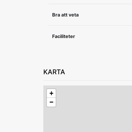
In- och utcheckning efter överenskom
Bra att veta
Lämna boendet i gott skick vid avresa.
Av säkerhetsskäl är det ej tillåtet att l
Faciliteter
KARTA
+
−