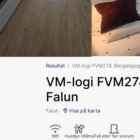
Resultat
VM-logi FVM274, Bergslagsg
VM-logi FVM274
Falun
Falun
Visa på karta
Wifi
Husdjur tillåtna
Två eller fler sovrum