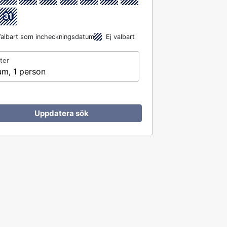
31
albart som incheckningsdatum
Ej valbart
ter
um, 1 person
Uppdatera sök