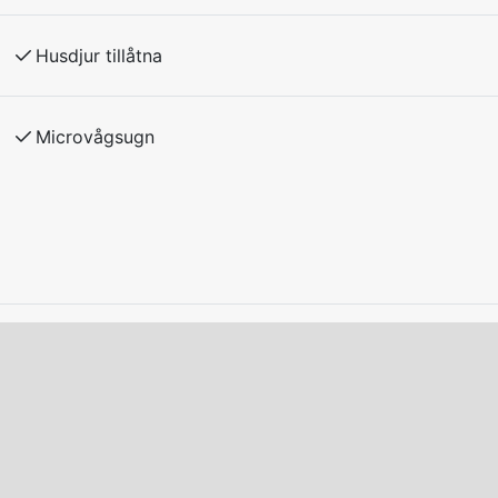
melse med hyresvärden.
Husdjur tillåtna
adda el/laddhybrid-bilar vid boendet.
Microvågsugn