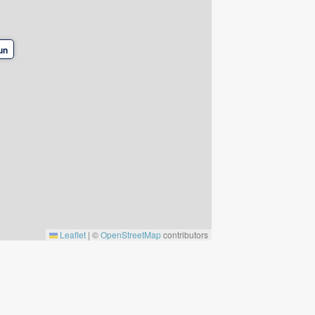
un
Leaflet
|
©
OpenStreetMap
contributors