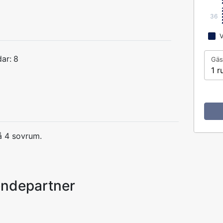
36
V
ar:
8
Gäs
1 r
å 4 sovrum.
endepartner