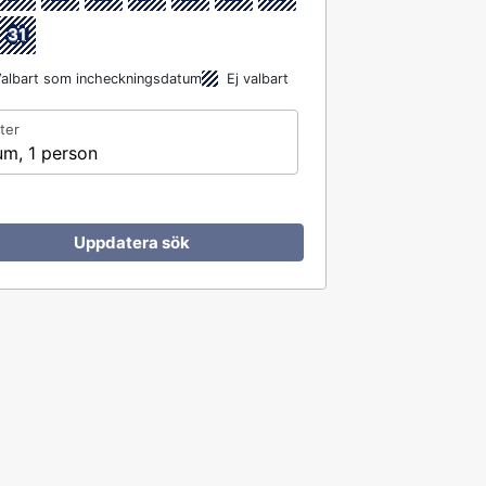
31
albart som incheckningsdatum
Ej valbart
ter
um, 1 person
Uppdatera sök