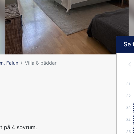
Se 
n, Falun
Villa 8 bäddar
31
32
33
34
at på 4 sovrum.
35