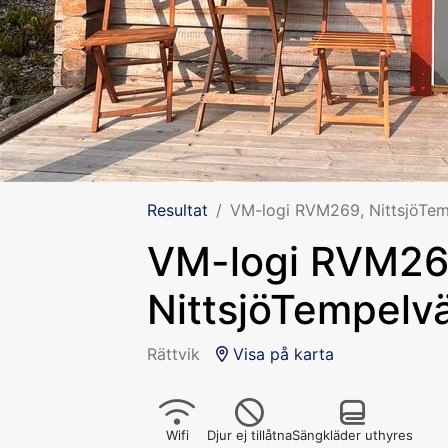
Resultat
VM-logi RVM269, NittsjöTem
VM-logi RVM26
NittsjöTempelvä
Rättvik
Visa på karta
Wifi
Djur ej tillåtna
Sängkläder uthyres