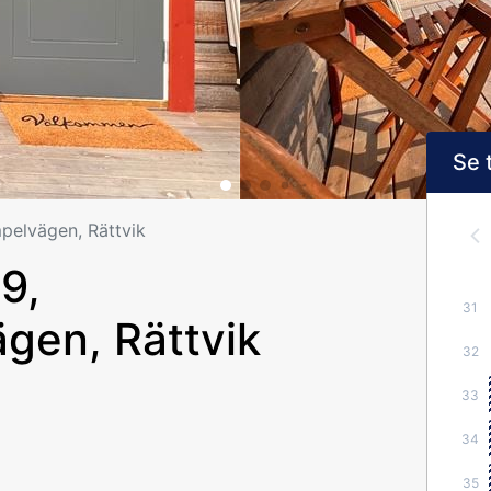
Se 
pelvägen, Rättvik
9,
31
gen, Rättvik
32
33
34
35