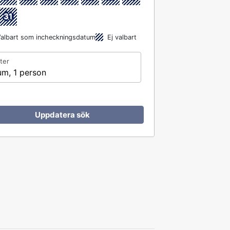
31
albart som incheckningsdatum
Ej valbart
ter
um, 1 person
Uppdatera sök