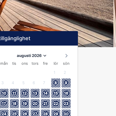
tillgänglighet
augusti 2026
mån
tis
ons
tors
fre
lör
sön
1
2
3
4
5
6
7
8
9
10
11
12
13
14
15
16
17
18
19
20
21
22
23
24
25
26
27
28
29
30