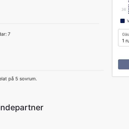
36
V
ar:
7
Gäs
1 r
elat på 5 sovrum.
endepartner