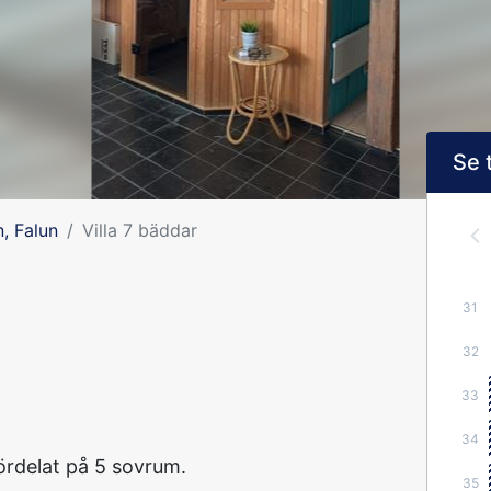
Se 
, Falun
Villa 7 bäddar
31
32
33
34
ördelat på 5 sovrum.
35