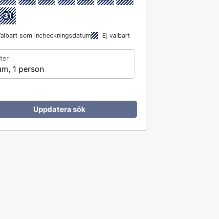
31
albart som incheckningsdatum
Ej valbart
ter
um, 1 person
Uppdatera sök