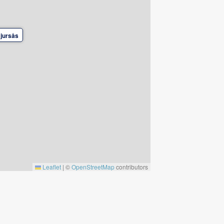
jursås
Leaflet
|
©
OpenStreetMap
contributors