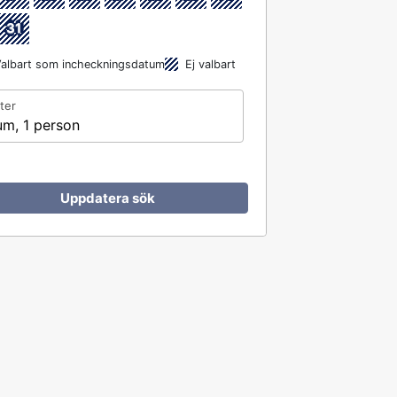
31
albart som incheckningsdatum
Ej valbart
ter
um, 1 person
Uppdatera sök