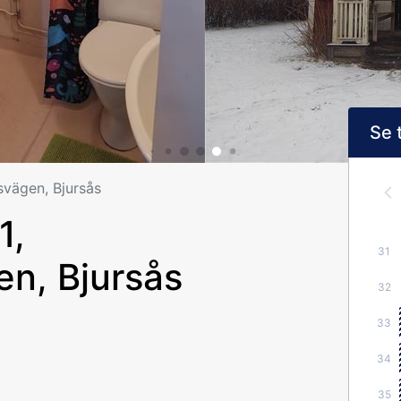
Se 
vägen, Bjursås
1,
31
n, Bjursås
32
33
34
35