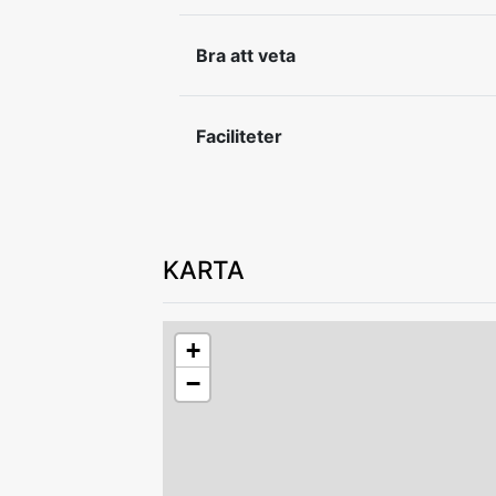
In- och utcheckning efter överenskom
Bra att veta
Lämna boendet i gott skick vid avresa.
Av säkerhetsskäl är det ej tillåtet att l
Faciliteter
KARTA
+
−