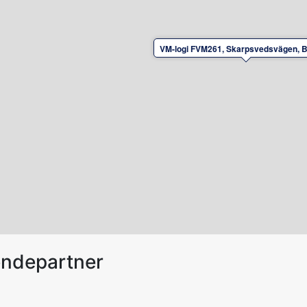
VM-logi FVM261, Skarpsvedsvägen, B
endepartner