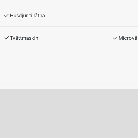
melse med hyresvärden.
Husdjur tillåtna
adda el/laddhybrid-bilar vid boendet.
Tvättmaskin
Microvå