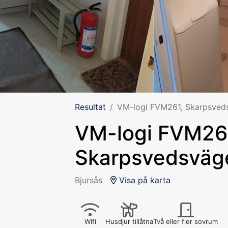
Resultat
VM-logi FVM261, Skarpsveds
VM-logi FVM26
Skarpsvedsväge
Bjursås
Visa på karta
Wifi
Husdjur tillåtna
Två eller fler sovrum