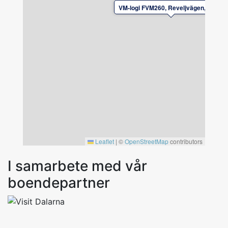
VM-logi FVM260, Reveljvägen, Falun
Leaflet
|
©
OpenStreetMap
contributors
I samarbete med vår
boendepartner