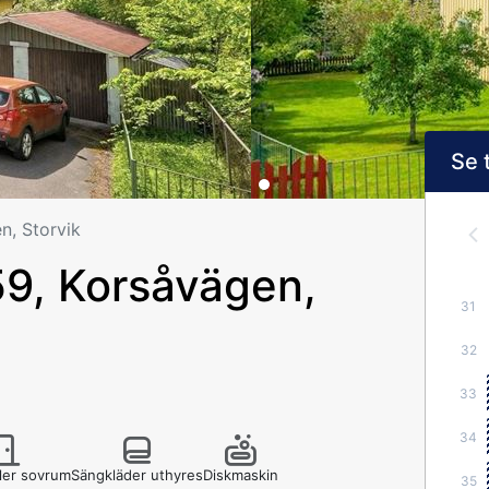
Se 
, Storvik
9, Korsåvägen,
31
32
33
34
fler sovrum
Sängkläder uthyres
Diskmaskin
35