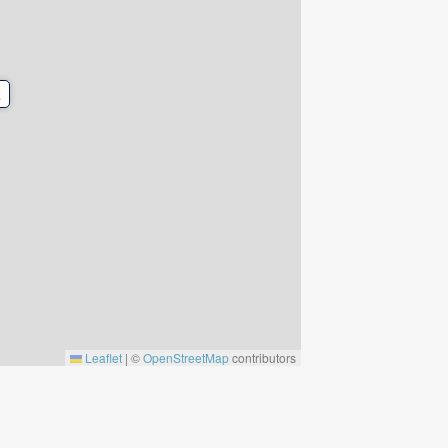
k
Leaflet
|
©
OpenStreetMap
contributors