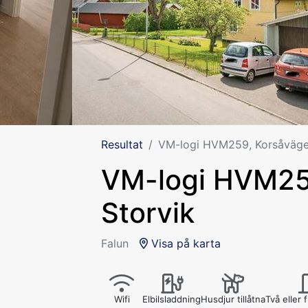
Resultat
VM-logi HVM259, Korsåvägen
VM-logi HVM25
Storvik
Falun
Visa på karta
Wifi
Elbilsladdning
Husdjur tillåtna
Två eller 