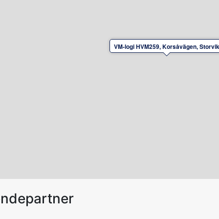
VM-logi HVM259, Korsåvägen, Storvi
endepartner