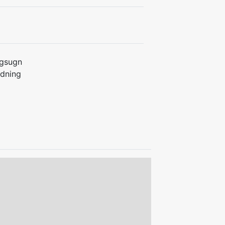
gsugn
ddning