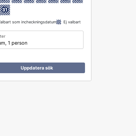
31
albart som incheckningsdatum
Ej valbart
ter
um, 1 person
Uppdatera sök