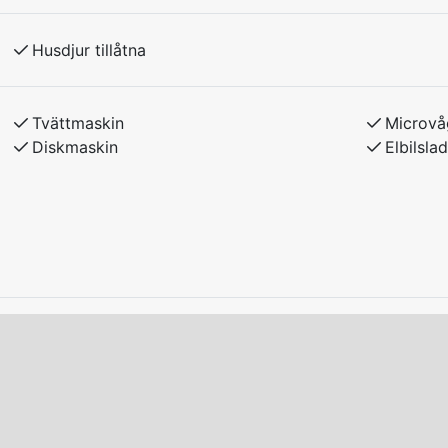
r, med förbindelser till Falun.
Husdjur tillåtna
r hyres av hyresvärden. Boka sänglinne och
Tvättmaskin
Microvå
melse med hyresvärden.
Diskmaskin
Elbilsla