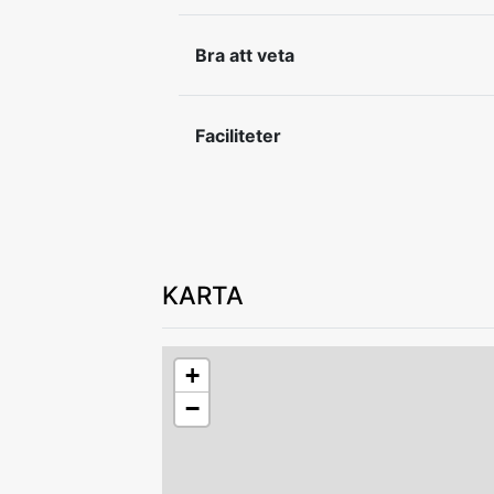
Avstånd till tågstation är cirka 900 mete
Ej rökning. Husdjur får medtagas.
Bra att veta
Sänglinne och handdukar medtages elle
handdukar vid bokningstillfället.
Faciliteter
In- och utcheckning efter överenskom
Lämna boendet i gott skick vid avresa.
KARTA
+
−