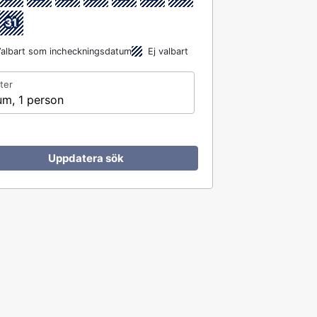
31
albart som incheckningsdatum
Ej valbart
ter
um, 1 person
Uppdatera sök