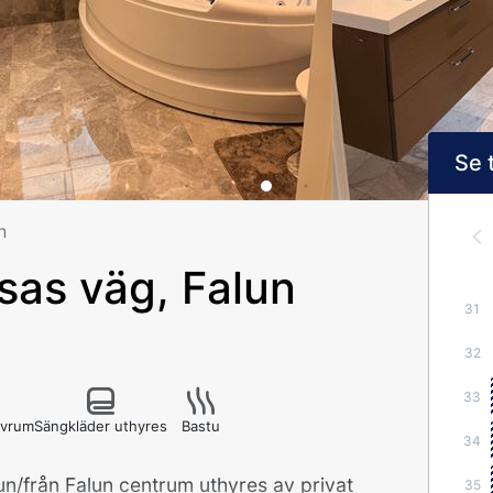
Se 
n
sas väg, Falun
31
32
33
sovrum
Sängkläder uthyres
Bastu
34
lun/från Falun centrum uthyres av privat
35