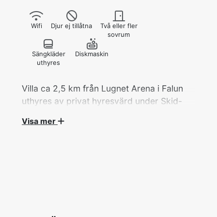
Wifi
Djur ej tillåtna
Två eller fler
sovrum
Sängkläder
Diskmaskin
uthyres
Villa ca 2,5 km från Lugnet Arena i Falun
uthyres av privat hyresvärd under Skid-
VM 2027.
Visa mer
Villa på 138 kvm, 5 rok och Attefallshus 14
kvm med totalt 7 bäddar hyrs ut av privat
hyresvärd under Skid-VM.
Ett dubbelrum med en dubbelsäng, två rum
med en enkelsäng i varje samt ett
genomgångsrum utan dörr att stänga med