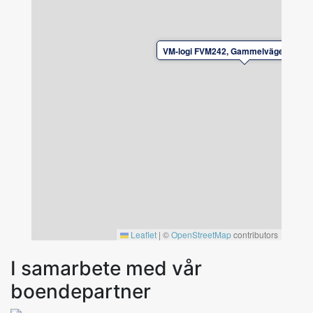
Av säkerhetsskäl är det ej tillåtet att ladda
el/laddhybrid-bilar vid boendet.
VM-logi FVM242, Gammelvägen 37, F
Leaflet
|
©
OpenStreetMap
contributors
I samarbete med vår
boendepartner