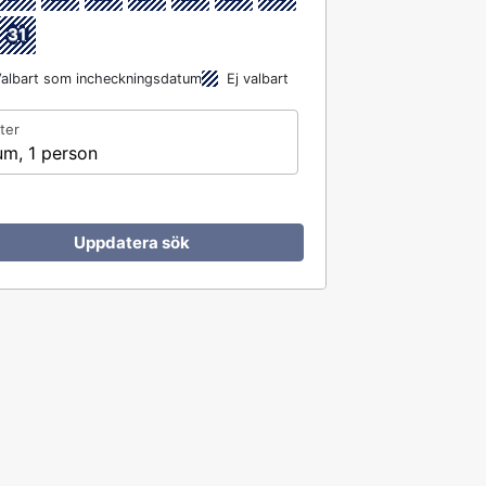
31
albart som incheckningsdatum
Ej valbart
ter
um, 1 person
Uppdatera sök