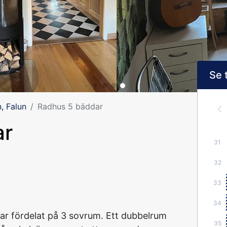
Se 
, Falun
Radhus 5 bäddar
ar
31
32
33
34
r fördelat på 3 sovrum. Ett dubbelrum
35