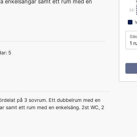
å enkelsängar samt ett rum med en
36
V
Gäs
1 r
ar:
5
ördelat på 3 sovrum. Ett dubbelrum med en
ar samt ett rum med en enkelsäng. 2st WC, 2