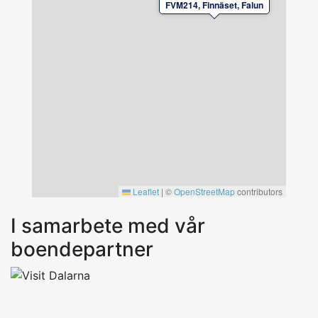
FVM214, Finnäset, Falun
Leaflet
|
©
OpenStreetMap
contributors
I samarbete med vår
boendepartner