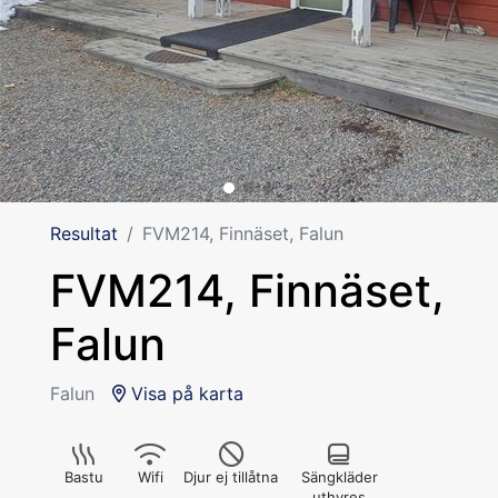
Resultat
FVM214, Finnäset, Falun
FVM214, Finnäset,
Falun
Falun
Visa på karta
Bastu
Wifi
Djur ej tillåtna
Sängkläder
uthyres