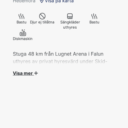
Hedemora
Visa på karta
Bastu
Djur ej tillåtna
Sängkläder
Bastu
uthyres
Diskmaskin
Stuga 48 km från Lugnet Arena i Falun
uthyres av privat hyresvärd under Skid-
VM 2027.
Visa mer
Stuga 2 rok/60 kvm med 2 bäddar på
hyresvärdens gård som renoverats 2023. Egen
ingång.
WC, dusch och bastu.
Tvättmaskin och torktumlare.
Dubbelsäng avskämrat med draperi.