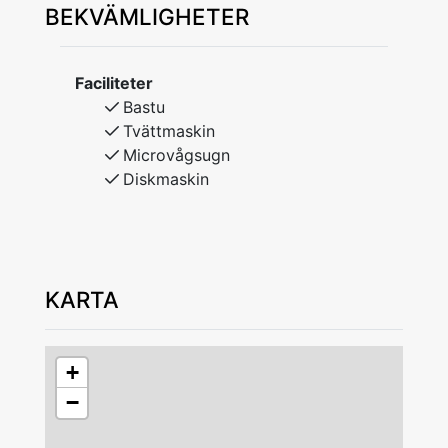
BEKVÄMLIGHETER
Kök med spis, ugn, kyl, frys, diskmaskin,
microvågsugn, kaffebryggare, brödrost.
Faciliteter
Parkering möjlig för 2 bilar på gården.
Bastu
Ej rökning. Ej husdjur.
Tvättmaskin
Sänglinne och handdukar kan hyras av
Microvågsugn
hyresvärden. Boka sänglinne och handdukar
Diskmaskin
vid bokningstillfället.
In- och utcheckning efter överenskommelse
med hyresvärden.
KARTA
Lämna boendet i gott skick vid avresa.
Av säkerhetsskäl är det ej tillåtet att ladda
el/laddhybrid-bilar vid boendet.
+
−