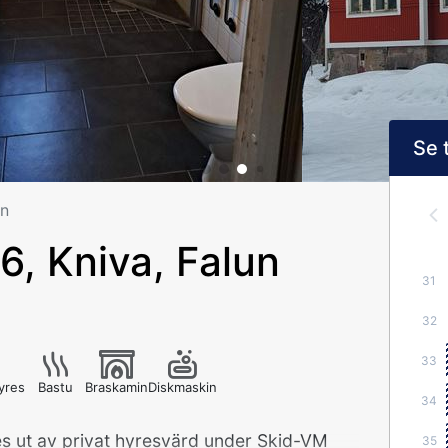
Se 
un
, Kniva, Falun
31
32
33
yres
Bastu
Braskamin
Diskmaskin
34
res ut av privat hyresvärd under Skid-VM
35