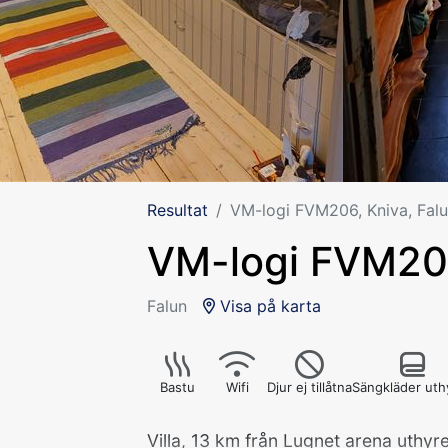
Resultat
VM-logi FVM206, Kniva, Fal
VM-logi FVM206
Falun
Visa på karta
Bastu
Wifi
Djur ej tillåtna
Sängkläder uth
Villa, 13 km från Lugnet arena uthy