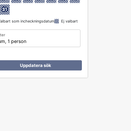
31
albart som incheckningsdatum
Ej valbart
ter
um, 1 person
Uppdatera sök