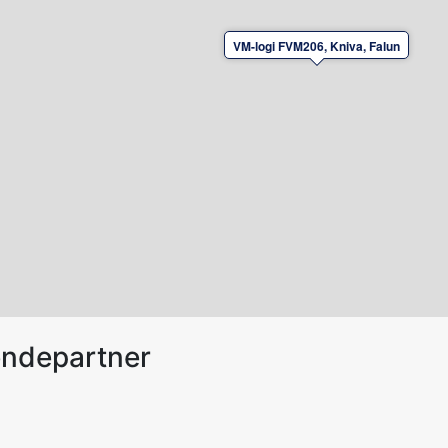
VM-logi FVM206, Kniva, Falun
endepartner