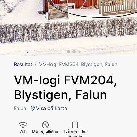
Resultat
VM-logi FVM204, Blystigen, Falun
VM-logi FVM204,
Blystigen, Falun
Falun
Visa på karta
Wifi
Djur ej tillåtna
Två eller fler
sovrum