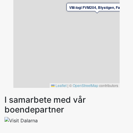
av hyresvärden. Boka sänglinne och handdukar
VM-logi FVM204, Blystigen, Falun
vid bokningstillfället.
In- och utcheckning efter överenskommelse
med hyresvärden.
Leaflet
|
©
OpenStreetMap
contributors
I samarbete med vår
boendepartner