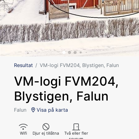
Resultat
VM-logi FVM204, Blystigen, Falun
VM-logi FVM204,
Blystigen, Falun
Falun
Visa på karta
Wifi
Djur ej tillåtna
Två eller fler
sovrum