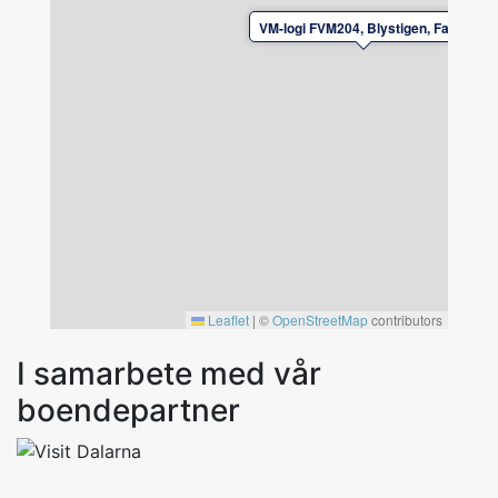
av hyresvärden. Boka sänglinne och handdukar
VM-logi FVM204, Blystigen, Falun
vid bokningstillfället.
In- och utcheckning efter överenskommelse
med hyresvärden.
Leaflet
|
©
OpenStreetMap
contributors
I samarbete med vår
boendepartner