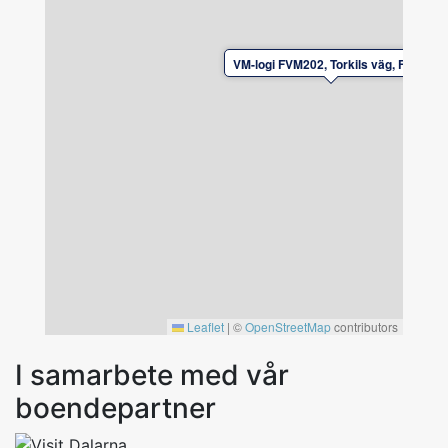
VM-logi FVM202, Torkils väg, Falun
Leaflet
|
©
OpenStreetMap
contributors
I samarbete med vår
boendepartner