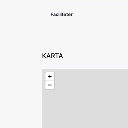
In- och utcheckning efter överenskom
Faciliteter
Stugan är från 1700-talet och finns p
Uteplats finns.
Lämna boendet i gott skick vid avresa.
Av säkerhetsskäl är det ej tillåtet att l
KARTA
+
−