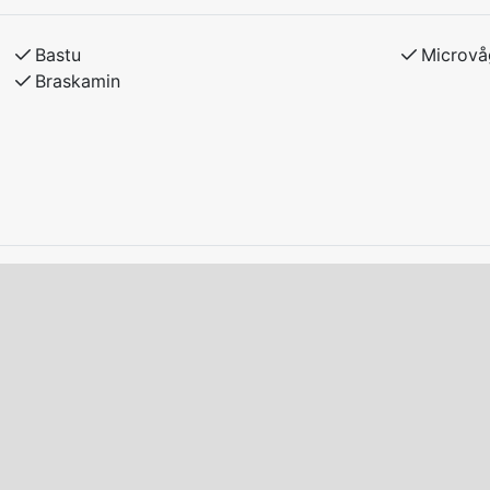
melse med hyresvärden.
Bastu
Microvå
Braskamin
å samma tomt som hyresvärdens bostad.
adda el/laddhybrid-bilar vid boendet