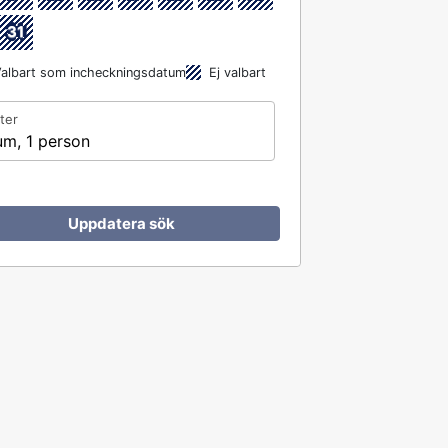
31
albart som incheckningsdatum
Ej valbart
ter
um, 1 person
Uppdatera sök