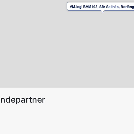
VM-logi BVM193, Sör Sellnäs, Borlän
endepartner