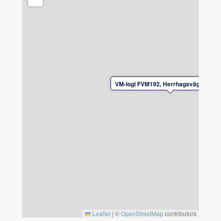
Lämna boendet i gott skick vid avresa.
Av säkerhetsskäl är det ej tillåtet att ladda
el/laddhybrid-bilar vid boendet.
VM-logi FVM192, Herrhagsvägen, Fal
Leaflet
|
©
OpenStreetMap
contributors