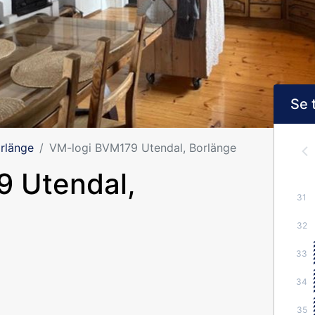
Se 
rlänge
VM-logi BVM179 Utendal, Borlänge
 Utendal,
31
32
33
34
35