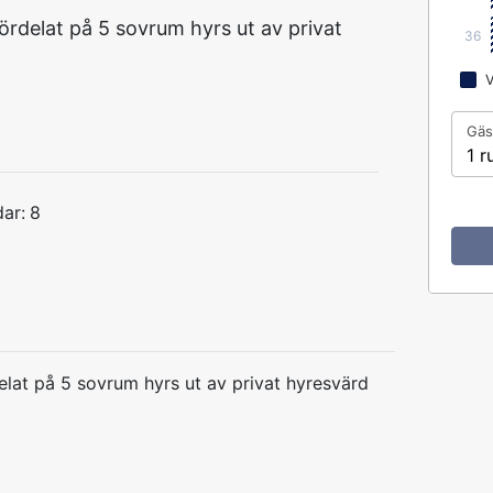
ördelat på 5 sovrum hyrs ut av privat
36
V
Gäs
1 r
ar:
8
elat på 5 sovrum hyrs ut av privat hyresvärd