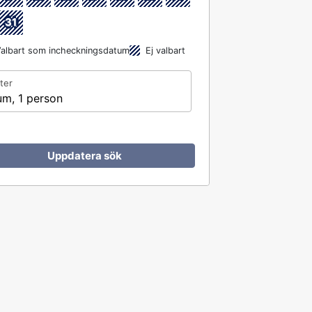
31
albart som incheckningsdatum
Ej valbart
ter
um, 1 person
Uppdatera sök