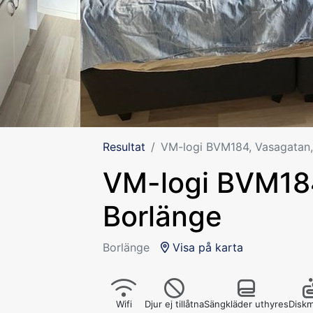
Resultat
VM-logi BVM184, Vasagatan,
VM-logi BVM18
Borlänge
Borlänge
Visa på karta
Wifi
Djur ej tillåtna
Sängkläder uthyres
Diskm