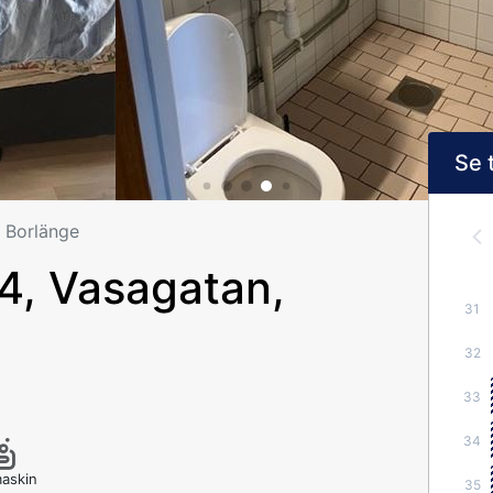
Se 
 Borlänge
4, Vasagatan,
31
32
33
34
askin
35