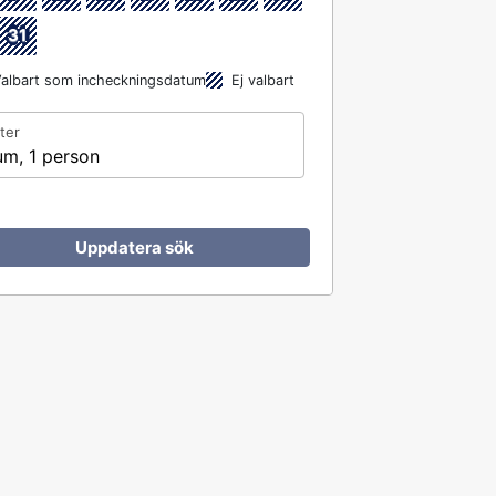
31
albart som incheckningsdatum
Ej valbart
ter
um, 1 person
Uppdatera sök