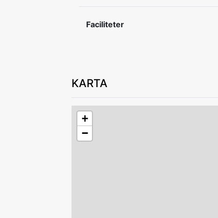
vardagsrummet vid överenskommelse d
Faciliteter
Ej rökning. Ej husdjur. Husdjur får ej m
Sänglinne och handdukar kan hyras av 
vid bokningstillfället.
In- och utcheckning efter överenskom
KARTA
Lämna boendet i gott skick vid avresa.
+
Av säkerhetsskäl är det ej tillåtet att l
−