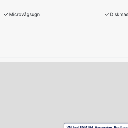
irekt med hyresvärd.
Microvågsugn
Diskmas
edtagas.
hyresvärden. Boka sänglinne och handdukar
melse med hyresvärden.
adda el/laddhybrid-bilar vid boendet.
VM-logi BVM184, Vasagatan, Borläng