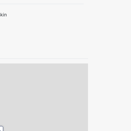
kin
e