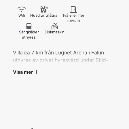
Wifi
Husdjur tillåtna
Två eller fler
sovrum
Sängkläder
Diskmaskin
uthyres
Villa ca 7 km från Lugnet Arena i Falun
uthyres av privat hyresvärd under Skid-
VM 2027.
Visa mer
Villa, 5 rok/140 kvm med 5 bäddar fördelat på
4 sovrum hyrs ut av privat hyresvärd under
Skid-VM.
Ett dubbelrum med en dubbelsäng (180 cm)
samt tre rum med en enkelsäng i varje (120-
140 cm).