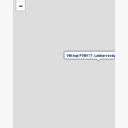
−
VM-logi FVM177, Labbarvsvägen, Fal