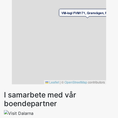
In- och utcheckning efter överenskommelse
VM-logi FVM171, Granvägen, Falun
med hyresvärden.
Lämna boendet i gott skick vid avresa.
Leaflet
|
©
OpenStreetMap
contributors
I samarbete med vår
boendepartner