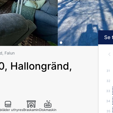
Se 
d, Falun
, Hallongränd,
31
32
33
34
kläder uthyres
Braskamin
Diskmaskin
35