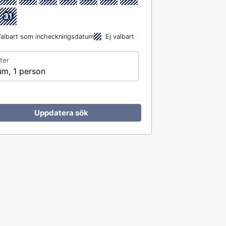
31
albart som incheckningsdatum
Ej valbart
ter
um, 1 person
Uppdatera sök