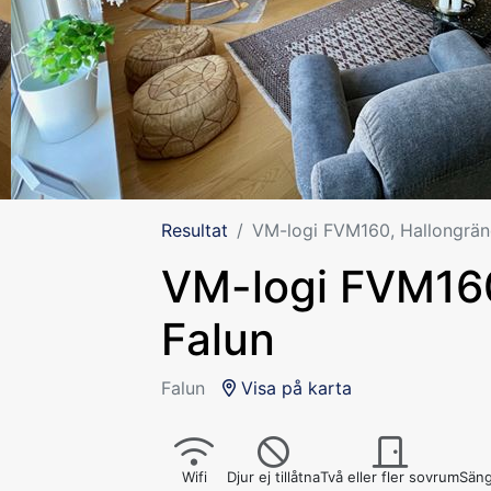
Resultat
VM-logi FVM160, Hallongrän
VM-logi FVM160
Falun
Falun
Visa på karta
Wifi
Djur ej tillåtna
Två eller fler sovrum
Säng