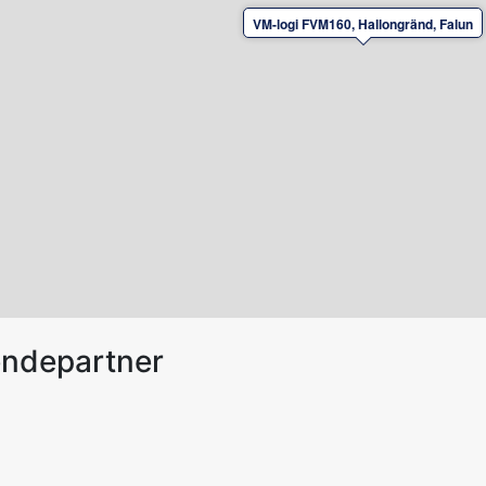
VM-logi FVM160, Hallongränd, Falun
endepartner