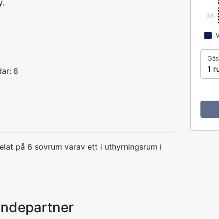
y.
36
V
Gäs
1 r
ar:
6
lat på 6 sovrum varav ett i uthyrningsrum i
endepartner