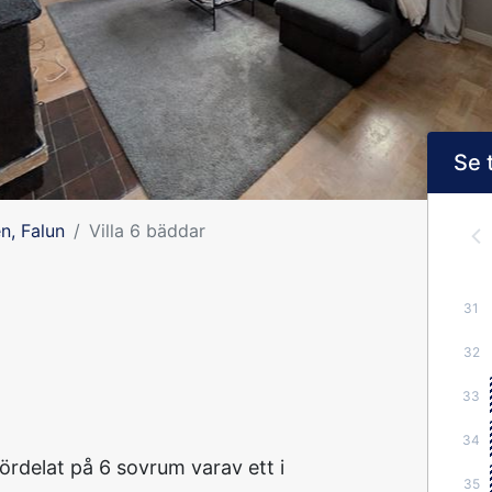
Se 
n, Falun
Villa 6 bäddar
31
32
33
34
ördelat på 6 sovrum varav ett i
35