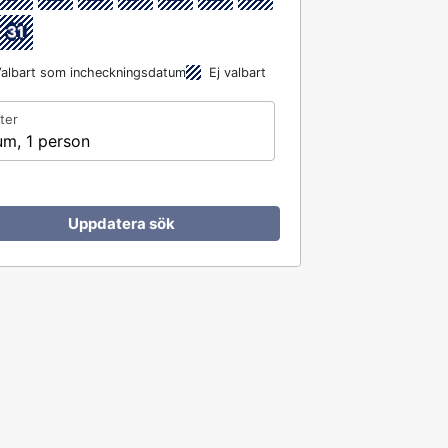
31
albart som incheckningsdatum
Ej valbart
ter
um, 1 person
Uppdatera sök