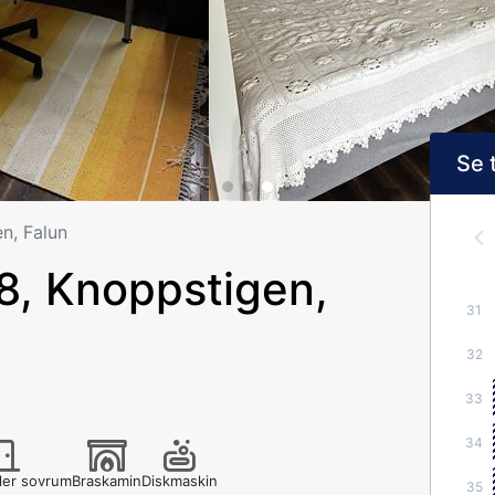
Se 
n, Falun
, Knoppstigen,
31
32
33
34
fler sovrum
Braskamin
Diskmaskin
35