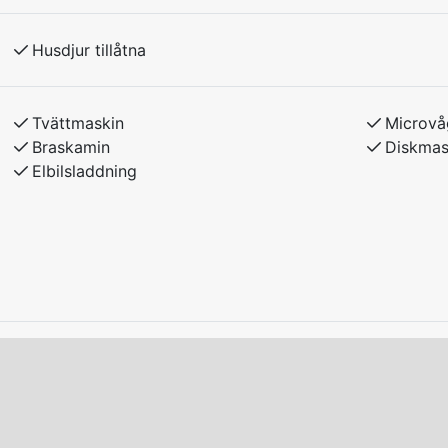
r.
Husdjur tillåtna
melse med hyresvärden.
Tvättmaskin
Microvå
Braskamin
Diskmas
Elbilsladdning