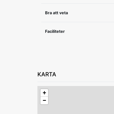
Vissa bilder saknas då renovering pågå
Bra att veta
In- och utcheckning efter överenskom
Faciliteter
KARTA
+
−