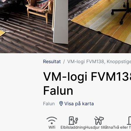
Resultat
VM-logi FVM138, Knoppstige
VM-logi FVM138
Falun
Falun
Visa på karta
Wifi
Elbilsladdning
Husdjur tillåtna
Två eller 