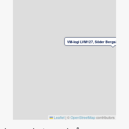
personer i matsalen. I vardagsrummet finns tv
med ett stort utbud av streamingtjänster och
ett PS5.
Sänglinne och handdukar medtages. Kan hyras
av hyresvärden. Boka sänglinne och handdukar
VM-logi LVM127, Söder Bergsäng, Svä
vid bokningstillfället.
Obs. Huset har en suterrängvåning med egen
ingång och egna faciliteter där värdfamiljen
kommer bo. Hyresvärden finns nära till hands
om frågor uppstår.
In- och utcheckning efter överenskommelse
med hyresvärden.
Lämna boendet i gott skick vid avresa.
Av säkerhetsskäl är det ej tillåtet att ladda
Leaflet
|
©
OpenStreetMap
contributors
el/laddhybrid-bilar vid boendet.