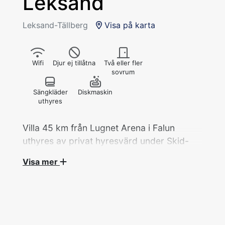
Leksand
Leksand-Tällberg
Visa på karta
Wifi
Djur ej tillåtna
Två eller fler
sovrum
Sängkläder
Diskmaskin
uthyres
Villa 45 km från Lugnet Arena i Falun
uthyres av privat hyresvärd under Skid-
VM 2027.
Visa mer
Villa, 5 rok/114 kvm med 6 bäddar fördelat på
3 sovrum hyrs ut av privat hyresvärd under
Skid-VM.