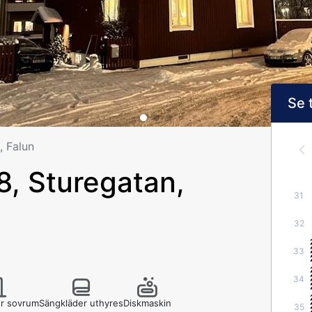
Se 
, Falun
, Sturegatan,
31
32
33
34
ler sovrum
Sängkläder uthyres
Diskmaskin
35