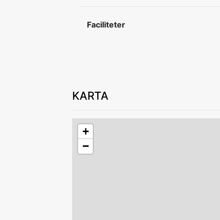
In- och utcheckning efter överenskom
Faciliteter
KARTA
+
−