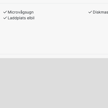
melse med hyresvärden.
Microvågsugn
Diskmas
Laddplats elbil