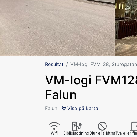
Resultat
VM-logi FVM128, Sturegatan
VM-logi FVM128
Falun
Falun
Visa på karta
Wifi
Elbilsladdning
Djur ej tillåtna
Två eller f