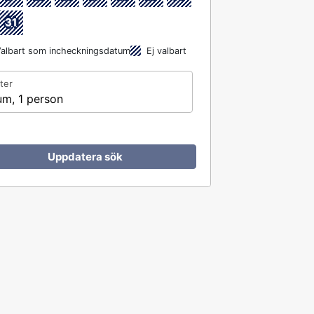
31
albart som incheckningsdatum
Ej valbart
ter
um, 1 person
Uppdatera sök