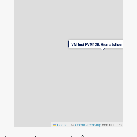
Av säkerhetsskäl är det ej tillåtet att ladda
el/laddhybrid-bilar vid boendet.
VM-logi FVM126, Granatstigen Falun
Leaflet
|
©
OpenStreetMap
contributors