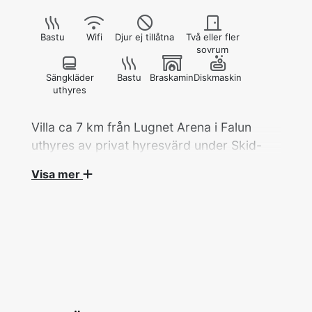
Bastu
Wifi
Djur ej tillåtna
Två eller fler
sovrum
Sängkläder
Bastu
Braskamin
Diskmaskin
uthyres
Villa ca 7 km från Lugnet Arena i Falun
uthyres av privat hyresvärd under Skid-
VM 2027.
Visa mer
Villa, 8 rok/206 kvm med 8 bäddar fördelat på
6 sovrum hyrs ut av privat hyresvärd under
Skid-VM.
Ett dubbelrum med en dubbelsäng 180 cm och
ett enkelrum med enkelsäng 120 cm på
bottenplan. Tre enkelrum på övervåningen med