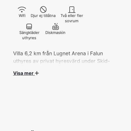
Wifi
Djur ej tillåtna
Två eller fler
sovrum
Sängkläder
Diskmaskin
uthyres
Villa 6,2 km från Lugnet Arena i Falun
uthyres av privat hyresvärd under Skid-
VM 2027.
Visa mer
Villa/Radhus/lägenhet/stuga, 5 rok/127 kvm
med 6 bäddar fördelat på 4 sovrum hyrs ut av
privat hyresvärd under Skid-VM.
Två dubbelrum med en dubbelsäng i varje, ett
rum med en enkelsäng (120 cm) och ett rum
med en bäddsoffa för en person (105 cm). Alla
rum på övervåningen.