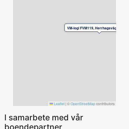
VM-logi FVM119, Herrhagsvägen, Fal
Leaflet
|
©
OpenStreetMap
contributors
I samarbete med vår
boendepartner