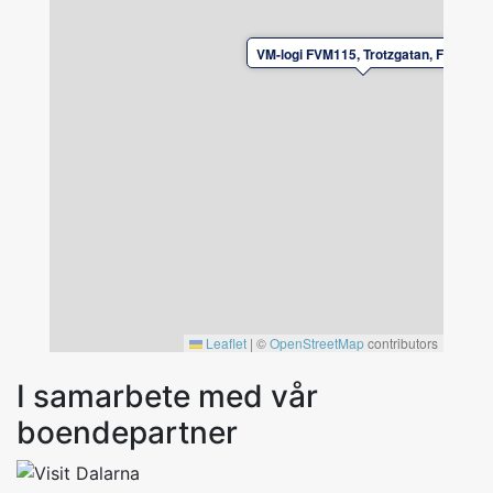
In- och utcheckning efter överenskommelse
med hyresvärden.
VM-logi FVM115, Trotzgatan, Falun
Leaflet
|
©
OpenStreetMap
contributors
I samarbete med vår
boendepartner