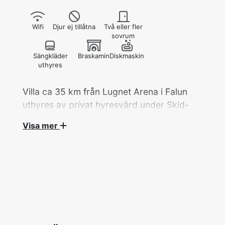
Wifi
Djur ej tillåtna
Två eller fler
sovrum
Sängkläder
Braskamin
Diskmaskin
uthyres
Villa ca 35 km från Lugnet Arena i Falun
uthyres av privat hyresvärd under Skid-
VM 2027.
Visa mer
Villa, 7 rok/200 kvm med 8 bäddar fördelat på
5 sovrum hyrs ut av privat hyresvärd under
Skid-VM.
Två dubbelrum med en dubbelsäng i vardera
på övervåningen samt två enkelrum med en
enkelsäng i varje. Ett sovrum på nedervåning