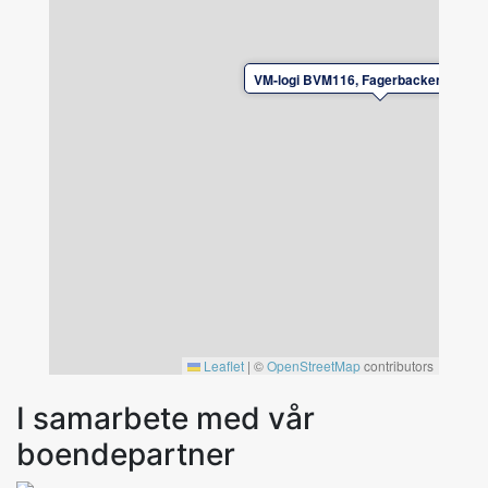
VM-logi BVM116, Fagerbacken, Borlä
Leaflet
|
©
OpenStreetMap
contributors
I samarbete med vår
boendepartner