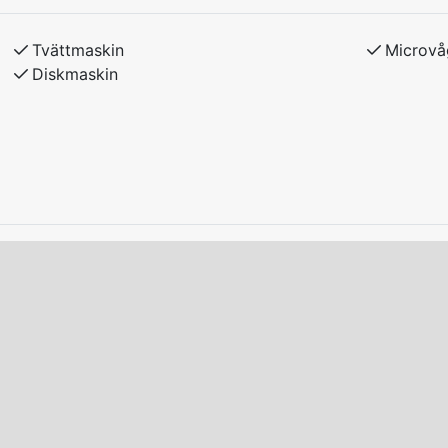
adda el/laddhybrid-bilar vid boendet.
Tvättmaskin
Microvå
Diskmaskin