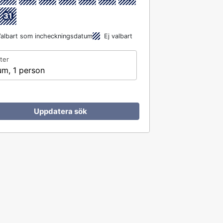
31
albart som incheckningsdatum
Ej valbart
ter
um, 1 person
Uppdatera sök