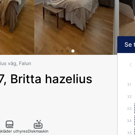
Se 
ius väg, Falun
 Britta hazelius
31
32
33
34
kläder uthyres
Diskmaskin
35