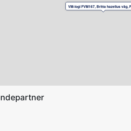
VM-logi FVM167, Britta hazelius väg, 
endepartner