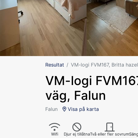
Resultat
VM-logi FVM167, Britta hazel
VM-logi FVM167,
väg, Falun
Falun
Visa på karta
Wifi
Djur ej tillåtna
Två eller fler sovrum
Säng