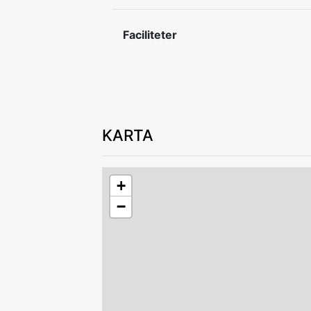
Av säkerhetsskäl är det ej tillåtet att l
Faciliteter
KARTA
+
−