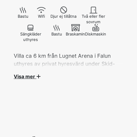
Bastu
Wifi
Djur ej tillåtna
Två eller fler
sovrum
Sängkläder
Bastu
Braskamin
Diskmaskin
uthyres
Villa ca 6 km från Lugnet Arena i Falun
uthyres av privat hyresvärd under Skid-
VM 2027.
Visa mer
Villa, 5 rok/125+125 kvm på två plan med 6
bäddar fördelat på 4 sovrum hyrs ut av privat
hyresvärd under Skid-VM.
Ett dubbelrum med en dubbelsäng på
markplan med fönster mot skogstomt. Två
sovrum med en enkelsäng i varje i markplan