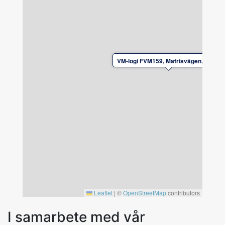
Av säkerhetsskäl är det ej tillåtet att ladda
el/laddhybrid-bilar vid boendet.
VM-logi FVM159, Matrisvägen, Falun
Leaflet
|
©
OpenStreetMap
contributors
I samarbete med vår