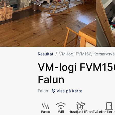
Resultat
VM-logi FVM156, Korsarvsvä
VM-logi FVM156
Falun
Falun
Visa på karta
Bastu
Wifi
Husdjur tillåtna
Två eller fler