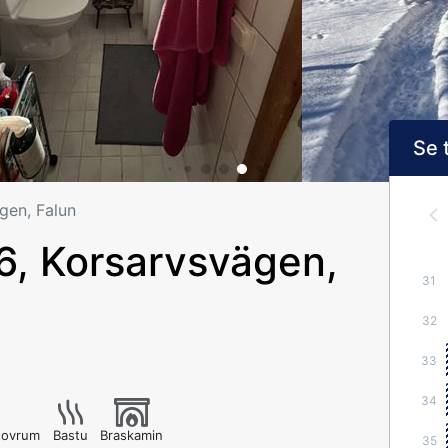
Se 
gen, Falun
, Korsarvsvägen,
31
32
33
34
 sovrum
Bastu
Braskamin
35