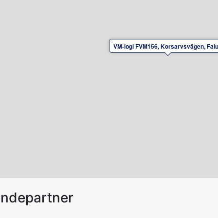
VM-logi FVM156, Korsarvsvägen, Fal
endepartner