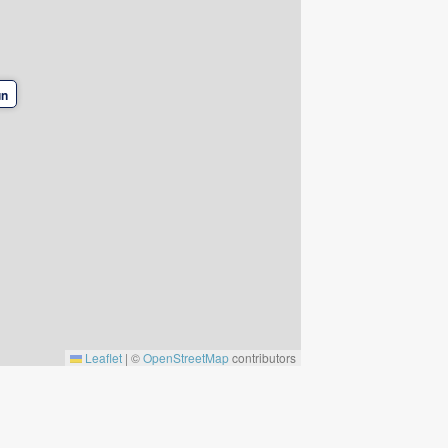
un
Leaflet
|
©
OpenStreetMap
contributors