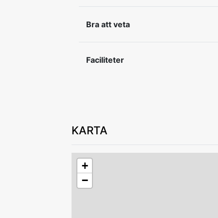
Av säkerhetsskäl är det ej tillåtet att l
Bra att veta
Faciliteter
KARTA
+
−