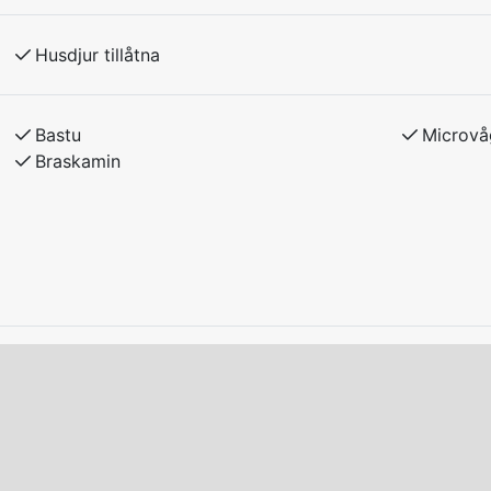
adda el/laddhybrid-bilar vid boendet.
Husdjur tillåtna
Bastu
Microvå
Braskamin