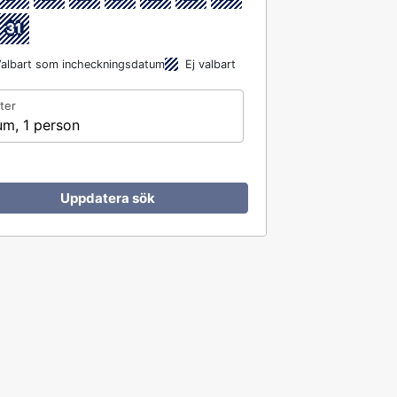
31
albart som incheckningsdatum
Ej valbart
ter
um, 1 person
Uppdatera sök