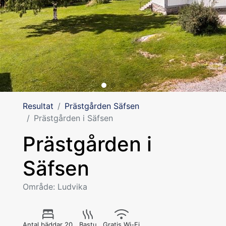
Resultat
Prästgården Säfsen
Prästgården i Säfsen
Prästgården i
Säfsen
Område: Ludvika
Antal bäddar 20
Bastu
Gratis Wi-Fi