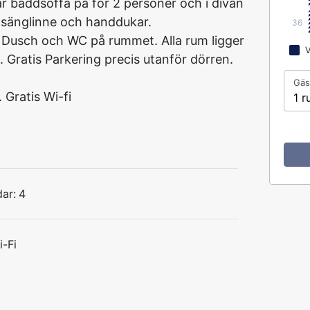
bar bäddsoffa på för 2 personer och i divan
 sänglinne och handdukar.
36
 Dusch och WC på rummet. Alla rum ligger
V
 Gratis Parkering precis utanför dörren.
Gäs
 Gratis Wi-fi
1 r
ar:
4
i-Fi