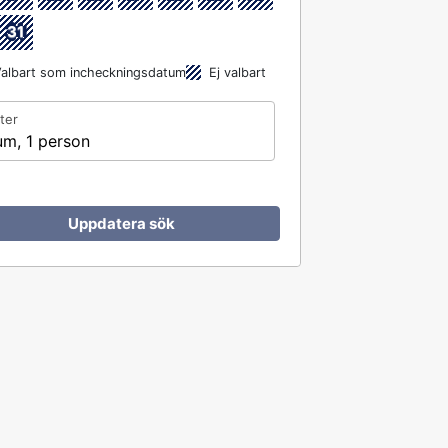
31
albart som incheckningsdatum
Ej valbart
ter
um, 1 person
Uppdatera sök