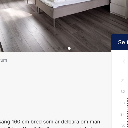
Se 
erum
31
32
33
34
äng 160 cm bred som är delbara om man
35