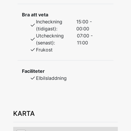
De flesta rummen har en altan mot
Västerdalaälven.
Bra att veta
Gratis Wifi på hela hotellet.
Incheckning
15:00 -
(tidigast):
00:00
Utcheckning
07:00 -
(senast):
11:00
Frukost
Faciliteter
Elbilsladdning
KARTA