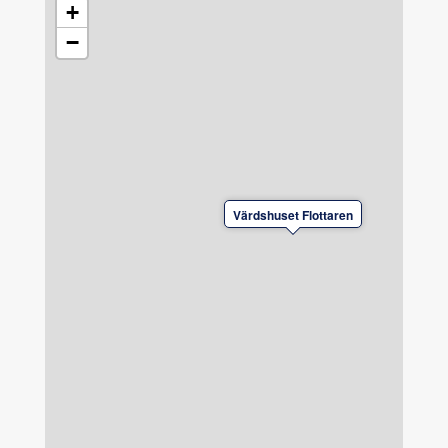
+
−
Värdshuset Flottaren