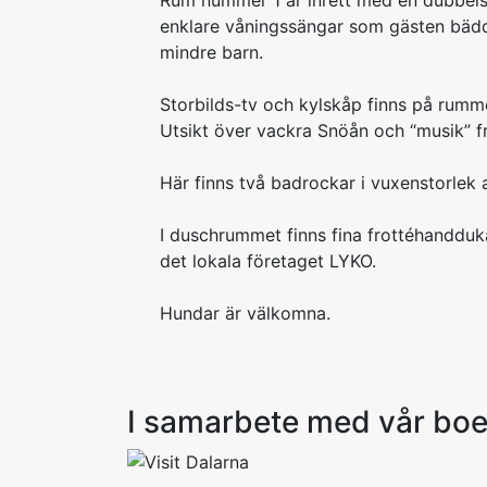
Rum nummer 1 är inrett med en dubbels
enklare våningssängar som gästen bädda
mindre barn.
Storbilds-tv och kylskåp finns på rumm
Utsikt över vackra Snöån och “musik” f
Här finns två badrockar i vuxenstorlek a
I duschrummet finns fina frottéhandduk
det lokala företaget LYKO.
Hundar är välkomna.
I samarbete med vår bo