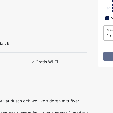
36
V
Gäs
1 r
ar:
6
Gratis Wi-Fi
rivat dusch och wc i korridoren mitt över