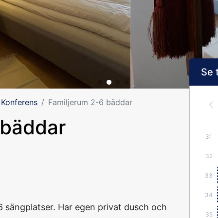
Se 
 Konferens
Familjerum 2-6 bäddar
 bäddar
31
32
33
34
6 sängplatser. Har egen privat dusch och
35