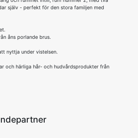
äng och rummet intill, rum nummer 2, med två
r själv - perfekt för den stora familjen med
et.
rån åns porlande brus.
tt nyttja under vistelsen.
ar och härliga hår- och hudvårdsprodukter från
endepartner