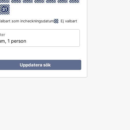
31
albart som incheckningsdatum
Ej valbart
ter
um, 1 person
Uppdatera sök