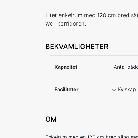
Litet enkelrum med 120 cm bred sä
wc i korridoren.
BEKVÄMLIGHETER
Kapacitet
Antal bädd
Faciliteter
Kylskåp
OM
Enkelrum med en 120 cm bred säng samt