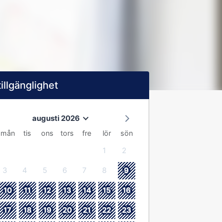
tillgänglighet
augusti 2026
mån
tis
ons
tors
fre
lör
sön
1
2
3
4
5
6
7
8
9
10
11
12
13
14
15
16
17
18
19
20
21
22
23