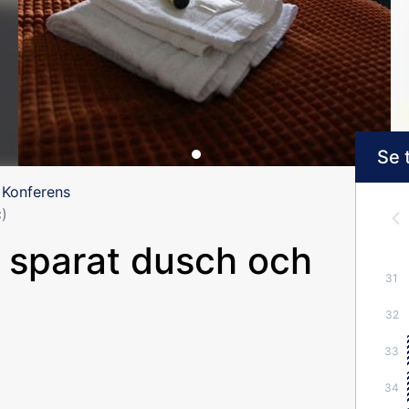
Se 
 Konferens
)
 sparat dusch och
31
32
33
34