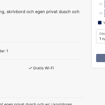
35
ng, skrivbord och egen privat dusch och
36
V
Gäs
1 r
ar:
1
Gratis Wi-Fi
 egen privat dusch och wc i korridoren.