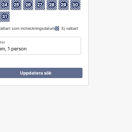
24
25
26
27
28
29
30
31
albart som incheckningsdatum
Ej valbart
ter
um, 1 person
Uppdatera sök