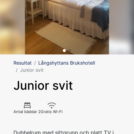
Resultat
Långshyttans Brukshotell
Junior svit
Junior svit
Antal bäddar 2
Gratis Wi-Fi
Dubbelrum med sittgrupp och platt TV i