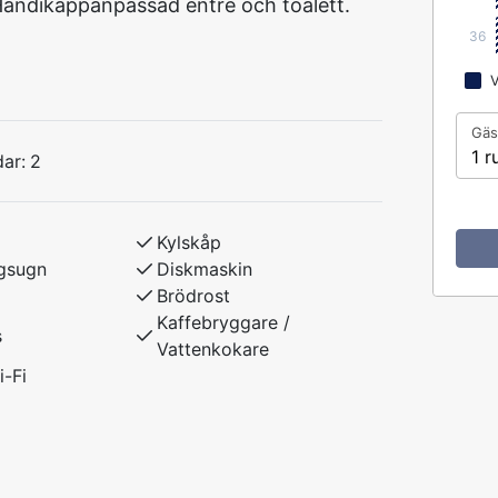
ndikappanpassad entré och toalett.
36
V
Gäs
1 r
ar:
2
Kylskåp
gsugn
Diskmaskin
Brödrost
Kaffebryggare /
s
Vattenkokare
i-Fi