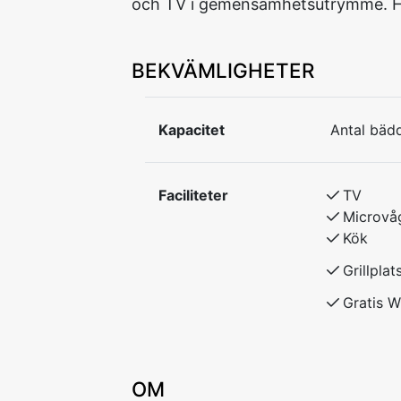
och TV i gemensamhetsutrymme. Ha
BEKVÄMLIGHETER
Kapacitet
Antal bädd
Faciliteter
TV
Microvå
Kök
Grillplat
Gratis W
OM