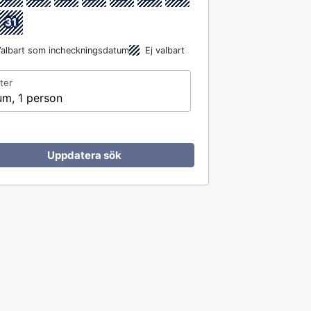
31
albart som incheckningsdatum
Ej valbart
ter
um, 1 person
Uppdatera sök