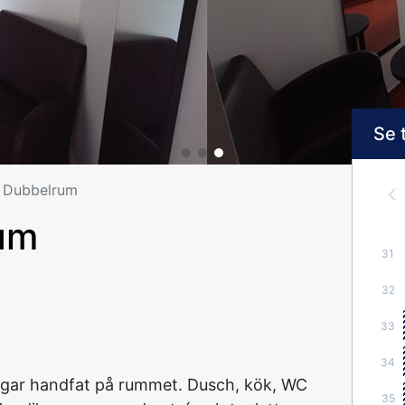
Se 
t Dubbelrum
um
31
32
33
34
gar handfat på rummet. Dusch, kök, WC
35