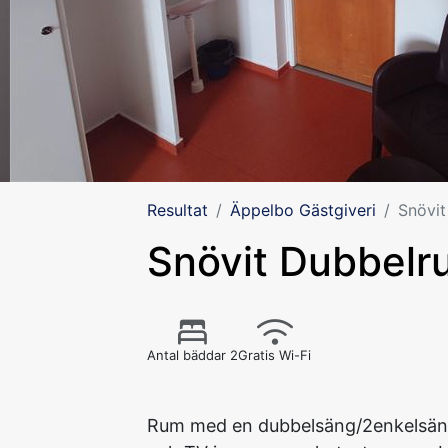
Resultat
Äppelbo Gästgiveri
Snövi
Snövit Dubbelr
Antal bäddar 2
Gratis Wi-Fi
Rum med en dubbelsäng/2enkelsän