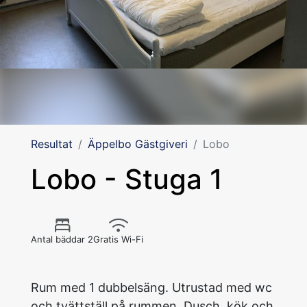
Resultat
Äppelbo Gästgiveri
Lobo
Lobo - Stuga 1
Antal bäddar 2
Gratis Wi-Fi
Rum med 1 dubbelsäng. Utrustad med wc
och tvättställ på rummen. Dusch, kök och