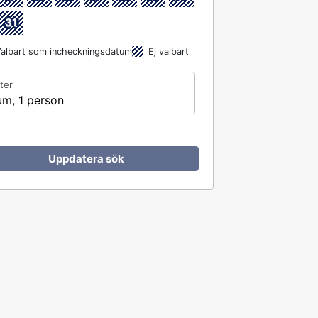
31
albart som incheckningsdatum
Ej valbart
ter
um, 1 person
Uppdatera sök