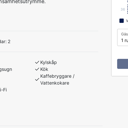
ensamhetsutrymme.
36
V
Gäs
1 r
ar:
2
Kylskåp
gsugn
Kök
Kaffebryggare /
t
Vattenkokare
i-Fi