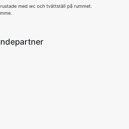
rustade med wc och tvättställ på rummet.
ymme.
endepartner