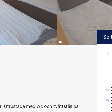
Se 
31
32
33
34
 Utrustade med wc och tvättställ på
35