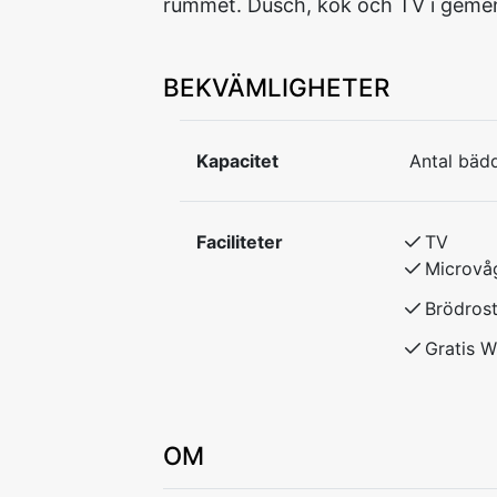
rummet. Dusch, kök och TV i gem
BEKVÄMLIGHETER
Kapacitet
Antal bädd
Faciliteter
TV
Microvå
Brödros
Gratis W
OM