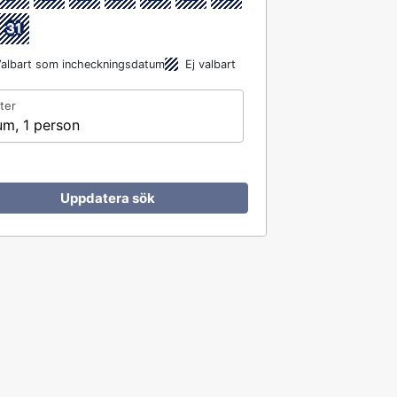
31
albart som incheckningsdatum
Ej valbart
ter
um, 1 person
Uppdatera sök