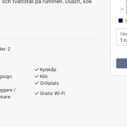
 och tvättställ på rummen. Dusch, kök
36
V
Gäs
1 r
ar:
2
Kylskåp
gsugn
Kök
t
Grillplats
ggare /
Gratis Wi-Fi
okare