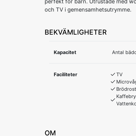
perfekt för barn. Utrustade med wc
och TV i gemensamhetsutrymme.
BEKVÄMLIGHETER
Kapacitet
Antal bädd
Faciliteter
TV
Microvå
Brödros
Kaffebry
Vattenk
OM