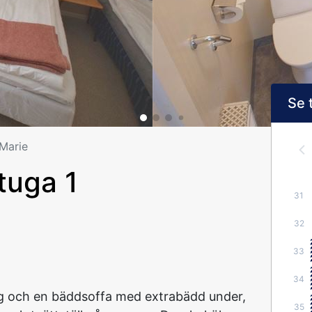
Se 
 Marie
tuga 1
31
32
33
34
 och en bäddsoffa med extrabädd under,
35